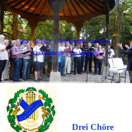
Start
Der MGV
Die Chorleiter
Die Presse
Der Datenschutz
Das Impressum
Drei Chöre