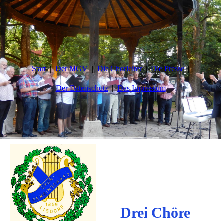
Start
Der MGV
Die Chorleiter
Die Presse
Der Datenschutz
Das Impressum
Drei Chöre